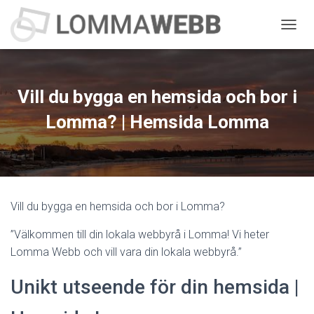
S
L
Å
P
Å
Vill du bygga en hemsida och bor i
/
A
Lomma? | Hemsida Lomma
V
N
A
V
I
G
Vill du bygga en hemsida och bor i Lomma?
E
R
”Välkommen till din lokala webbyrå i Lomma! Vi heter
I
N
Lomma Webb och vill vara din lokala webbyrå.”
G
Unikt utseende för din hemsida |